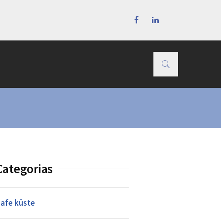
Home
Safe küste
Categorias
afe küste