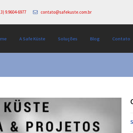
3) 9.9604-6977
contato@safekuste.com.br
ome
A Safe Küste
Soluções
Blog
Contato
S