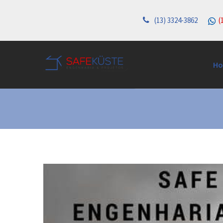
(13) 3324-3862
(1
Categoria:
Safe küste
H