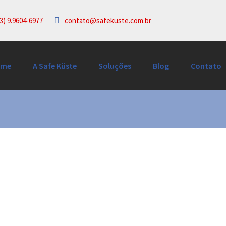
3) 9.9604-6977
contato@safekuste.com.br
ome
A Safe Küste
Soluções
Blog
Contato