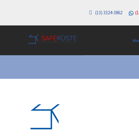
(13) 3324-3862
(1
marcador-google
H